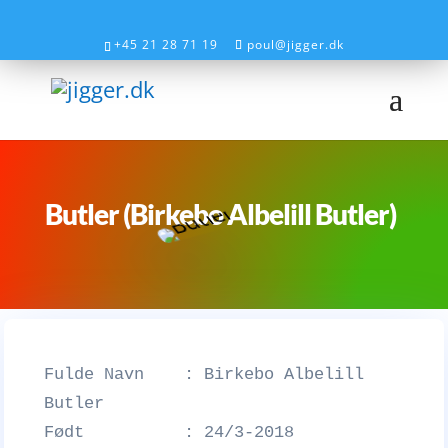
+45 21 28 71 19
poul@jigger.dk
Butler (Birkebo Albelill Butler)
Fulde Navn : Birkebo Albelill
Butler
Født : 24/3-2018