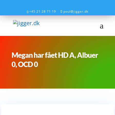
+45 21 28 71 19
poul@jigger.dk
Megan har fået HD A, Albuer
0, OCD 0