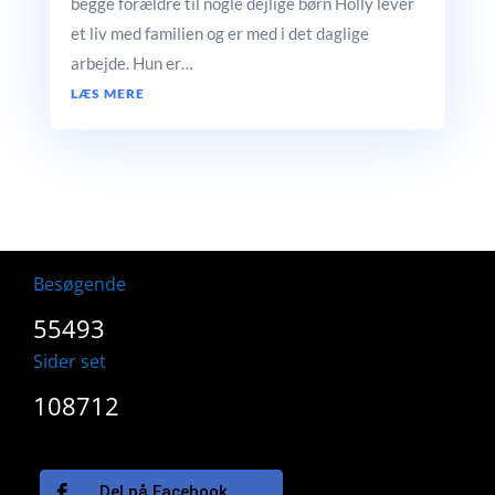
begge forældre til nogle dejlige børn Holly lever
et liv med familien og er med i det daglige
arbejde. Hun er…
LÆS MERE
Besøgende
55493
Sider set
108712
Del på Facebook